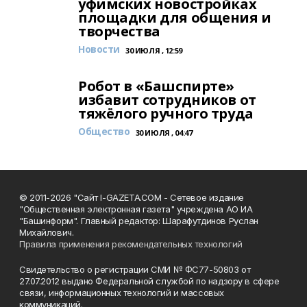
уфимских новостройках
площадки для общения и
творчества
Новости
30 ИЮЛЯ , 12:59
Робот в «Башспирте»
избавит сотрудников от
тяжёлого ручного труда
Общество
30 ИЮЛЯ , 04:47
© 2011-2026 "Сайт I-GAZETA.COM - Сетевое издание
"Общественная электронная газета" учреждена АО ИА
"Башинформ". Главный редактор: Шарафутдинов Руслан
Михайлович.
Правила применения рекомендательных технологий
Свидетельство о регистрации СМИ № ФС77-50803 от
27.07.2012 выдано Федеральной службой по надзору в сфере
связи, информационных технологий и массовых
коммуникаций.