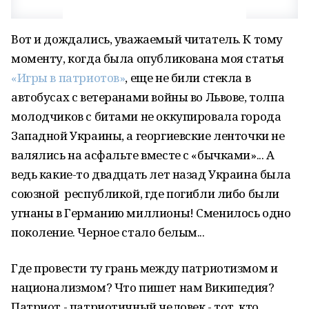
Вот и дождались, уважаемый читатель. К тому
моменту, когда была опубликована моя статья
«Игры в патриотов»
, еще не били стекла в
автобусах с ветеранами войны во Львове, толпа
молодчиков с битами не оккупировала города
Западной Украины, а георгиевские ленточки не
валялись на асфальте вместе с «бычками»... А
ведь какие-то двадцать лет назад Украина была
союзной
республикой, где погибли либо были
угнаны в Германию миллионы! Сменилось одно
поколение. Черное стало белым...
Где провести ту грань между патриотизмом и
национализмом? Что пишет нам Википедия?
Патриот
- патриотичный человек - тот, кто