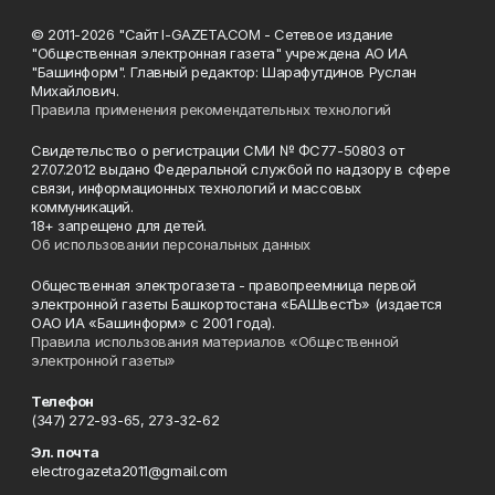
© 2011-2026 "Сайт I-GAZETA.COM - Сетевое издание
"Общественная электронная газета" учреждена АО ИА
"Башинформ". Главный редактор: Шарафутдинов Руслан
Михайлович.
Правила применения рекомендательных технологий
Свидетельство о регистрации СМИ № ФС77-50803 от
27.07.2012 выдано Федеральной службой по надзору в сфере
связи, информационных технологий и массовых
коммуникаций.
18+ запрещено для детей.
Об использовании персональных данных
Общественная электрогазета - правопреемница первой
электронной газеты Башкортостана «БАШвестЪ» (издается
ОАО ИА «Башинформ» с 2001 года).
Правила использования материалов «Общественной
электронной газеты»
Телефон
(347) 272-93-65, 273-32-62
Эл. почта
electrogazeta2011@gmail.com