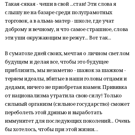
Такая-сякая - чеши в свой ...стан! Эти слова я
слышу не на базаре среди полуграмотных
торговок, а в альма-матер - школе, где учат
доброму и вечному, и что самое страшное, слова
эти уши окружающим не режут... Вот так...
В суматохе дней своих, мечтая о личном светлом
будущем и делая все, чтобы это будущее
приблизить, мы незаметно - шажок за шажком -
теряем идеалы, вбитые в наши головы отцами и
дедами, ничего не приобретая взамен. Прививка
от национализма утратила свою силу! Только
сильный организм (сильное государство) сможет
переболеть этой дрянью и выработать
иммунитет для последующих поколений... Очень
бы хотелось, чтобы при этой жизни…