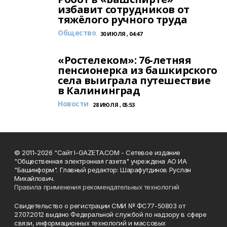
избавит сотрудников от
тяжёлого ручного труда
Общество
30 ИЮЛЯ , 04:47
«Ростелеком»: 76-летняя
пенсионерка из башкирского
села выиграла путешествие
в Калининград
Новости
28 ИЮЛЯ , 05:53
© 2011-2026 "Сайт I-GAZETA.COM - Сетевое издание
"Общественная электронная газета" учреждена АО ИА
"Башинформ". Главный редактор: Шарафутдинов Руслан
Михайлович.
Правила применения рекомендательных технологий
Свидетельство о регистрации СМИ № ФС77-50803 от
27.07.2012 выдано Федеральной службой по надзору в сфере
связи, информационных технологий и массовых