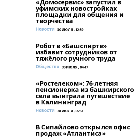
«Домосервис» запустил в
уфимских новостройках
площадки для общения и
творчества
Новости
30 ИЮЛЯ , 12:59
Робот в «Башспирте»
избавит сотрудников от
тяжёлого ручного труда
Общество
30 ИЮЛЯ , 04:47
«Ростелеком»: 76-летняя
пенсионерка из башкирского
села выиграла путешествие
в Калининград
Новости
28 ИЮЛЯ , 05:53
В Сипайлово открылся офис
продаж «Атлантиса»