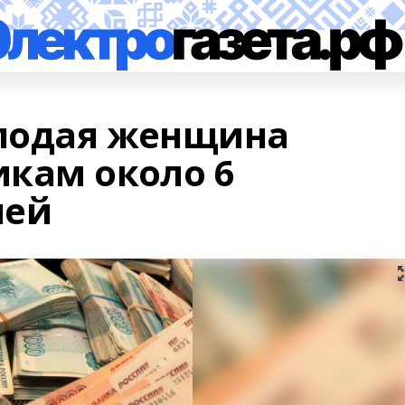
лодая женщина
кам около 6
лей