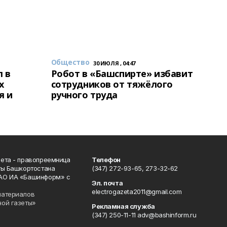
Общество
30 ИЮЛЯ , 04:47
 в
Робот в «Башспирте» избавит
х
сотрудников от тяжёлого
я и
ручного труда
ета - правопреемница
Телефон
ты Башкортостана
(347) 272-93-65, 273-32-62
АО ИА «Башинформ» с
Эл. почта
electrogazeta2011@gmail.com
материалов
ной газеты»
Рекламная служба
(347) 250-11-11 adv@bashinform.ru