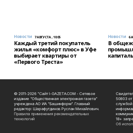
Новости
Новости
7 АВГУСТА , 10:05
6 
Каждый третий покупатель
В общеж
жилья «комфорт плюс» в Уфе
промышл
выбирает квартиры от
капитал
«Первого Треста»
© 2011-2026 "Сайт I-GAZETA.COM - Сетевое
Свидете
издание "Общественная электронная газета"
50803 от
учреждена АО ИА "Башинформ". Главный
службой 
редактор: Шарафутдинов Руслан Михайлович.
информац
Правила применения рекомендательных
коммуник
технологий
18+ запр
Об испол