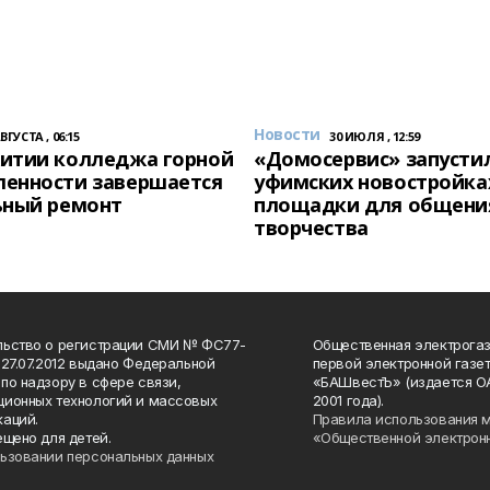
Новости
АВГУСТА , 06:15
30 ИЮЛЯ , 12:59
итии колледжа горной
«Домосервис» запустил
енности завершается
уфимских новостройка
ьный ремонт
площадки для общени
творчества
льство о регистрации СМИ № ФС77-
Общественная электрогаз
 27.07.2012 выдано Федеральной
первой электронной газе
по надзору в сфере связи,
«БАШвестЪ» (издается О
ионных технологий и массовых
2001 года).
аций.
Правила использования 
ещено для детей.
«Общественной электрон
ьзовании персональных данных