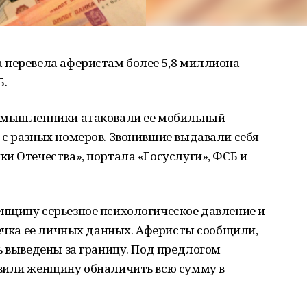
 перевела аферистам более 5,8 миллиона
Б.
оумышленники атаковали ее мобильный
 с разных номеров. Звонившие выдавали себя
и Отечества», портала «Госуслуги», ФСБ и
нщину серьезное психологическое давление и
течка ее личных данных. Аферисты сообщили,
ь выведены за границу. Под предлогом
вили женщину обналичить всю сумму в