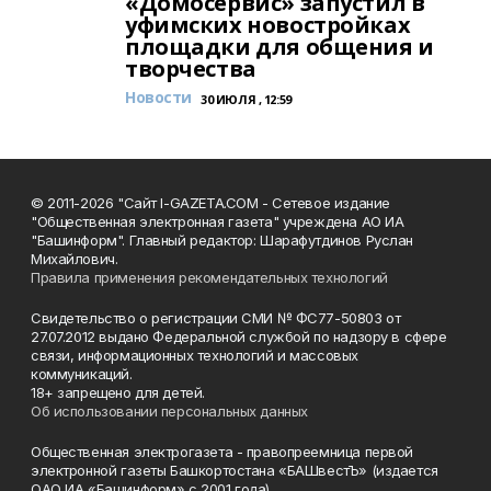
«Домосервис» запустил в
уфимских новостройках
площадки для общения и
творчества
Новости
30 ИЮЛЯ , 12:59
© 2011-2026 "Сайт I-GAZETA.COM - Сетевое издание
"Общественная электронная газета" учреждена АО ИА
"Башинформ". Главный редактор: Шарафутдинов Руслан
Михайлович.
Правила применения рекомендательных технологий
Свидетельство о регистрации СМИ № ФС77-50803 от
27.07.2012 выдано Федеральной службой по надзору в сфере
связи, информационных технологий и массовых
коммуникаций.
18+ запрещено для детей.
Об использовании персональных данных
Общественная электрогазета - правопреемница первой
электронной газеты Башкортостана «БАШвестЪ» (издается
ОАО ИА «Башинформ» с 2001 года).