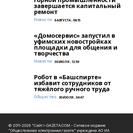
завершается капитальный
ремонт
Новости
6 АВГУСТА , 06:15
«Домосервис» запустил в
уфимских новостройках
площадки для общения и
творчества
Новости
30 ИЮЛЯ , 12:59
Робот в «Башспирте»
избавит сотрудников от
тяжёлого ручного труда
Общество
30 ИЮЛЯ , 04:47
© 2011-2026 "Сайт I-GAZETA.COM - Сетевое издание
"Общественная электронная газета" учреждена АО ИА