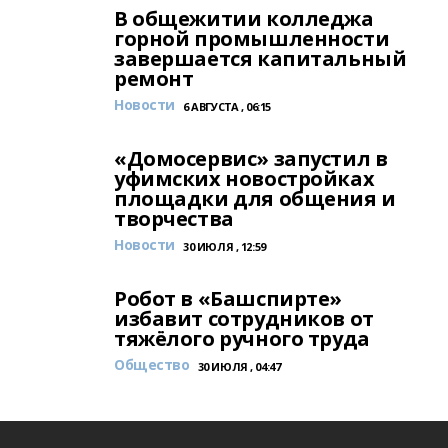
В общежитии колледжа
горной промышленности
завершается капитальный
ремонт
Новости
6 АВГУСТА , 06:15
«Домосервис» запустил в
уфимских новостройках
площадки для общения и
творчества
Новости
30 ИЮЛЯ , 12:59
Робот в «Башспирте»
избавит сотрудников от
тяжёлого ручного труда
Общество
30 ИЮЛЯ , 04:47