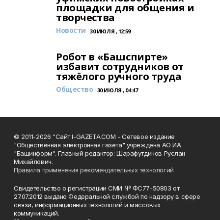
площадки для общения и
творчества
Новости
30 ИЮЛЯ , 12:59
Робот в «Башспирте»
избавит сотрудников от
тяжёлого ручного труда
Общество
30 ИЮЛЯ , 04:47
© 2011-2026 "Сайт I-GAZETA.COM - Сетевое издание
"Общественная электронная газета" учреждена АО ИА
"Башинформ". Главный редактор: Шарафутдинов Руслан
Михайлович.
Правила применения рекомендательных технологий
Свидетельство о регистрации СМИ № ФС77-50803 от
27.07.2012 выдано Федеральной службой по надзору в сфере
связи, информационных технологий и массовых
коммуникаций.