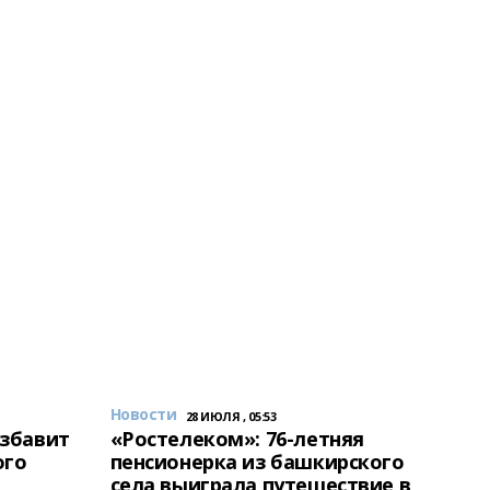
Новости
28 ИЮЛЯ , 05:53
избавит
«Ростелеком»: 76-летняя
ого
пенсионерка из башкирского
села выиграла путешествие в