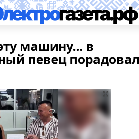
 эту машину… в
тный певец порадова