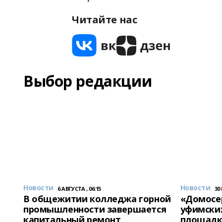
Читайте нас
Выбор редакции
Новости
Новости
6 АВГУСТА , 06:15
30
В общежитии колледжа горной
«Домосер
промышленности завершается
уфимски
капитальный ремонт
площадк