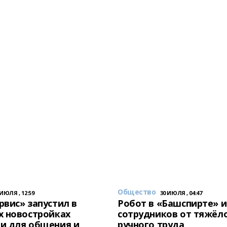
Общество
 ИЮЛЯ , 12:59
30 ИЮЛЯ , 04:47
вис» запустил в
Робот в «Башспирте» 
х новостройках
сотрудников от тяжёл
и для общения и
ручного труда