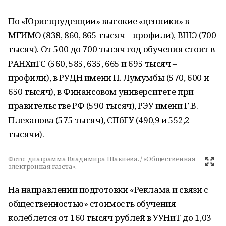
По «Юриспруденции» высокие «ценники» в
МГИМО (838, 860, 865 тысяч – профили), ВШЭ (700
тысяч). От 500 до 700 тысяч год обучения стоит в
РАНХиГС (560, 585, 635, 665 и 695 тысяч –
профили), в РУДН имени П. Лумумбы (570, 600 и
650 тысяч), в Финансовом университете при
правительстве РФ (590 тысяч), РЭУ имени Г.В.
Плеханова (575 тысяч), СПбГУ (490,9 и 552,2
тысячи).
Фото:
диаграмма Владимира Шакиева. / «Общественная
электронная газета».
На направлении подготовки «Реклама и связи с
общественностью» стоимость обучения
колеблется от 160 тысяч рублей в УУНиТ до 1,03