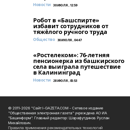
Новости
30 ИЮЛЯ , 12:59
Робот в «Башспирте»
избавит сотрудников от
тяжёлого ручного труда
Общество
30 ИЮЛЯ , 04:47
«Ростелеком»: 76-летняя
пенсионерка из башкирского
села выиграла путешествие
в Калининград
Новости
28 ИЮЛЯ , 05:53
© 2011-2026 "Сайт I-GAZETA.COM - Сетевое издание
"Общественная электронная газета" учреждена АО ИА
"Башинформ". Главный редактор: Шарафутдинов Руслан
Михайлович.
Правила применения рекомендательных технологий