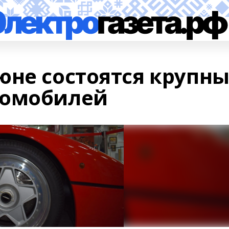
юне состоятся крупн
томобилей