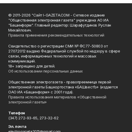
© 2011-2026 "Сайт I-GAZETA.COM - Сетевое издание
"Общественная электронная газета" учреждена АО ИА
"Башинформ". Главный редактор: Шарафутдинов Руслан
Михайлович.
Правила применения рекомендательных технологий
Свидетельство о регистрации СМИ № ФС77-50803 от
27.07.2012 выдано Федеральной службой по надзору в сфере
связи, информационных технологий и массовых
коммуникаций.
18+ запрещено для детей.
Об использовании персональных данных
Общественная электрогазета - правопреемница первой
электронной газеты Башкортостана «БАШвестЪ» (издается
ОАО ИА «Башинформ» с 2001 года).
Правила использования материалов «Общественной
электронной газеты»
Телефон
(347) 272-93-65, 273-32-62
Эл. почта
electrogazeta2011@gmail.com