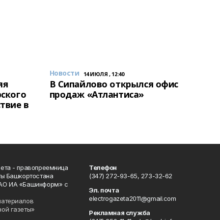
Новости
14 ИЮЛЯ , 12:40
яя
В Сипайлово открылся офис
рского
продаж «Атлантиса»
твие в
ета - правопреемница
Телефон
ты Башкортостана
(347) 272-93-65, 273-32-62
АО ИА «Башинформ» с
Эл. почта
electrogazeta2011@gmail.com
материалов
ной газеты»
Рекламная служба