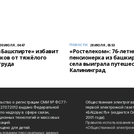
Новости
30 ИЮЛЯ , 04:47
28 ИЮЛЯ , 05:53
«Башспирте» избавит
«Ростелеком»: 76-летн
ков от тяжёлого
пенсионерка из башки
труда
села выиграла путешес
Калининград
льство о регистрации СМИ № ФС77-
Общественная электрогаз
 27.07.2012 выдано Федеральной
первой электронной газе
по надзору в сфере связи,
«БАШвестЪ» (издается О
ионных технологий и массовых
2001 года).
аций.
Правила использования 
ещено для детей.
«Общественной электрон
ьзовании персональных данных