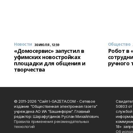
Новости
Общество
30 ИЮЛЯ , 12:59
«Домосервис» запустил в
Робот в 
уфимских новостройках
сотрудни
площадки для общения и
ручного 
творчества
© 2011-2026 "Сайт I-GAZETA.COM - Сетевое
Свидете
издание "Общественная электронная газета"
50803 от
учреждена АО ИА "Башинформ". Главный
службой 
редактор: Шарафутдинов Руслан Михайлович.
информац
Правила применения рекомендательных
коммуник
технологий
18+ запр
Об испол