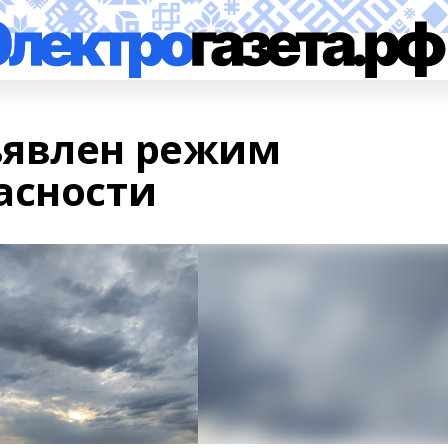
ъявлен режим
асности