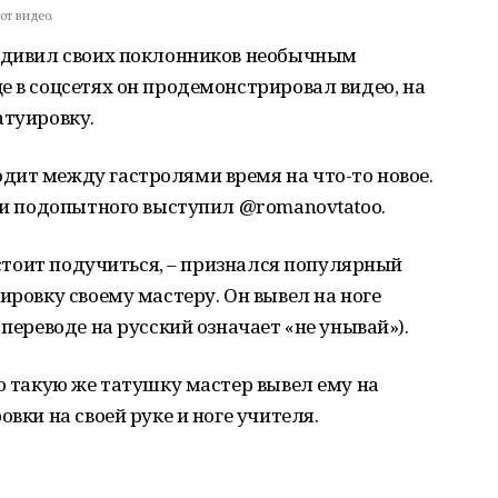
от видео.
 удивил своих поклонников необычным
е в соцсетях он продемонстрировал видео, на
атуировку.
дит между гастролями время на что-то новое.
я и подопытного выступил @romanovtatoo.
, стоит подучиться, – признался популярный
ировку своему мастеру. Он вывел на ноге
 переводе на русский означает «не унывай»).
то такую же татушку мастер вывел ему на
овки на своей руке и ноге учителя.