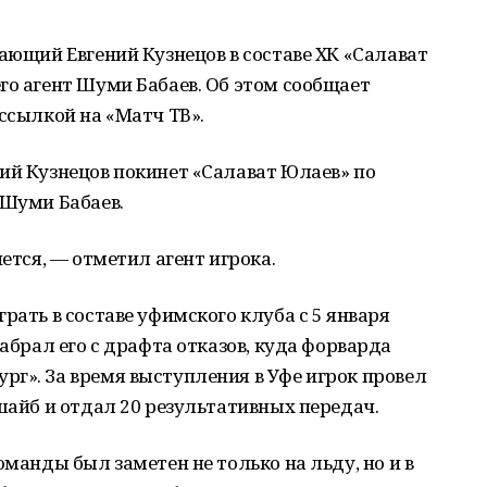
дающий Евгений Кузнецов в составе ХК «Салават
го агент Шуми Бабаев. Об этом сообщает
 ссылкой на «Матч ТВ».
ий Кузнецов покинет «Салават Юлаев» по
 Шуми Бабаев.
нется, — отметил агент игрока.
рать в составе уфимского клуба с 5 января
забрал его с драфта отказов, куда форварда
г». За время выступления в Уфе игрок провел
 шайб и отдал 20 результативных передач.
оманды был заметен не только на льду, но и в