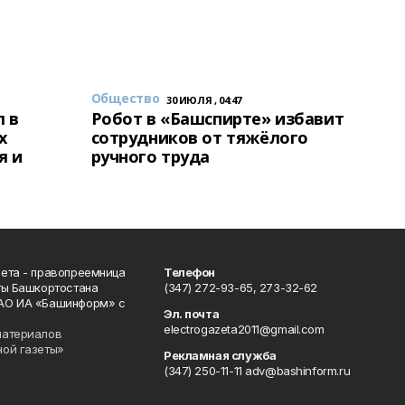
Общество
30 ИЮЛЯ , 04:47
 в
Робот в «Башспирте» избавит
х
сотрудников от тяжёлого
я и
ручного труда
ета - правопреемница
Телефон
ты Башкортостана
(347) 272-93-65, 273-32-62
АО ИА «Башинформ» с
Эл. почта
electrogazeta2011@gmail.com
материалов
ной газеты»
Рекламная служба
(347) 250-11-11 adv@bashinform.ru