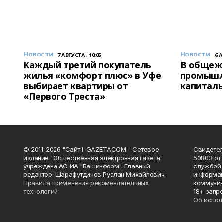
Новости
Новости
7 АВГУСТА , 10:05
6 
Каждый третий покупатель
В общеж
жилья «комфорт плюс» в Уфе
промышл
выбирает квартиры от
капитал
«Первого Треста»
© 2011-2026 "Сайт I-GAZETA.COM - Сетевое
Свидете
издание "Общественная электронная газета"
50803 от
учреждена АО ИА "Башинформ". Главный
службой 
редактор: Шарафутдинов Руслан Михайлович.
информац
Правила применения рекомендательных
коммуник
технологий
18+ запр
Об испол