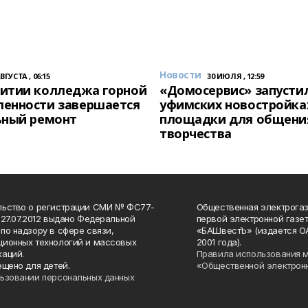
Новости
АВГУСТА , 06:15
30 ИЮЛЯ , 12:59
итии колледжа горной
«Домосервис» запустил
енности завершается
уфимских новостройка
ьный ремонт
площадки для общени
творчества
льство о регистрации СМИ № ФС77-
Общественная электрогаз
 27.07.2012 выдано Федеральной
первой электронной газе
по надзору в сфере связи,
«БАШвестЪ» (издается О
ионных технологий и массовых
2001 года).
аций.
Правила использования 
ещено для детей.
«Общественной электрон
ьзовании персональных данных