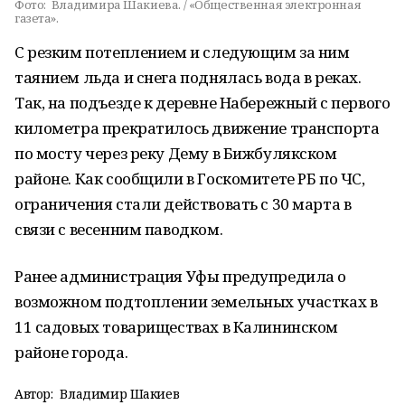
Фото:
Владимира Шакиева. / «Общественная электронная
газета».
С резким потеплением и следующим за ним
таянием льда и снега поднялась вода в реках.
Так, на подъезде к деревне Набережный с первого
километра прекратилось движение транспорта
по мосту через реку Дему в Бижбулякском
районе. Как сообщили в Госкомитете РБ по ЧС,
ограничения стали действовать с 30 марта в
связи с весенним паводком.
Ранее администрация Уфы предупредила о
возможном подтоплении земельных участках в
11 садовых товариществах в Калининском
районе города.
Автор:
Владимир Шакиев