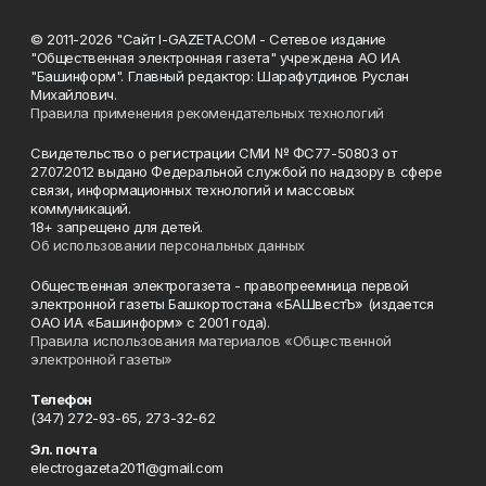
© 2011-2026 "Сайт I-GAZETA.COM - Сетевое издание
"Общественная электронная газета" учреждена АО ИА
"Башинформ". Главный редактор: Шарафутдинов Руслан
Михайлович.
Правила применения рекомендательных технологий
Свидетельство о регистрации СМИ № ФС77-50803 от
27.07.2012 выдано Федеральной службой по надзору в сфере
связи, информационных технологий и массовых
коммуникаций.
18+ запрещено для детей.
Об использовании персональных данных
Общественная электрогазета - правопреемница первой
электронной газеты Башкортостана «БАШвестЪ» (издается
ОАО ИА «Башинформ» с 2001 года).
Правила использования материалов «Общественной
электронной газеты»
Телефон
(347) 272-93-65, 273-32-62
Эл. почта
electrogazeta2011@gmail.com