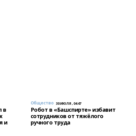
Общество
30 ИЮЛЯ , 04:47
 в
Робот в «Башспирте» избавит
х
сотрудников от тяжёлого
я и
ручного труда