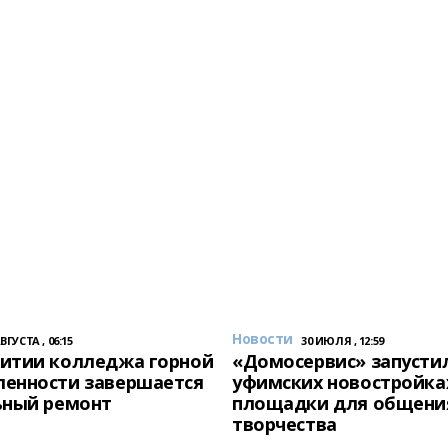
Новости
АВГУСТА , 06:15
30 ИЮЛЯ , 12:59
итии колледжа горной
«Домосервис» запустил
енности завершается
уфимских новостройка
ьный ремонт
площадки для общени
творчества