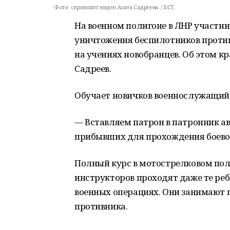
Фото:
скриншот видео Азата Садреева. / БСТ.
На военном полигоне в ЛНР участн
уничтожения беспилотников проти
на учениях новобранцев. Об этом кр
Садреев.
Обучает новичков военнослужащий
— Вставляем патрон в патронник ав
прибывших для прохождения боево
Полный курс в мотострелковом пол
инструкторов проходят даже те реб
военных операциях. Они занимают 
противника.