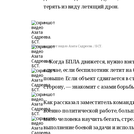
терять из виду летящий дрон.
Фото:
скриншот видео Азата Садреева. / БСТ.
— Когда БПЛА движется, нужно взять
случае, если беспилотник летит на 
повыше. Если объект сдвигается в с
сторону, — знакомит с азами борьб
Как рассказал заместитель команд
военно-политической работе, больш
мало человека научить бегать, стре
выполнение боевой задачи и исполь