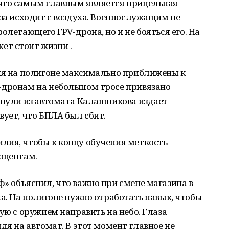
что самым главным является прицельная
оза исходит с воздуха. Военнослужащим не
олетающего FPV-дрона, но и не бояться его. На
т стоит жизни .
ния на полигоне максимально приближены к
-дронам на небольшом тросе привязано
 пули из автомата Калашникова издает
вует, что БПЛА был сбит.
лия, чтобы к концу обучения меткость
оцентам.
» объяснил, что важно при смене магазина в
ха. На полигоне нужно отработать навык, чтобы
ую с оружием направить на небо. Глаза
дя на автомат. В этот момент главное не