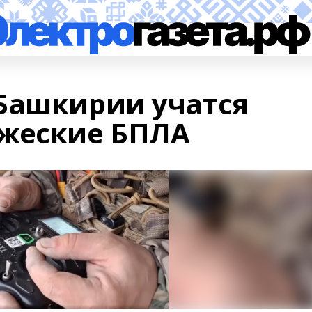
Башкирии учатся
ажеские БПЛА