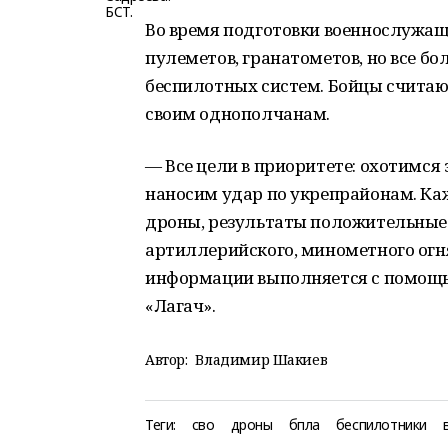
Во время подготовки военнослужащи
пулеметов, гранатометов, но все б
беспилотных систем. Бойцы считаю
своим однополчанам.
— Все цели в приоритете: охотимся 
наносим удар по укрепрайонам. Ка
дроны, результаты положительные
артиллерийского, минометного огн
информации выполняется с помощь
«Лагач».
Автор:
Владимир Шакиев
Теги:
сво
дроны
бпла
беспилотники