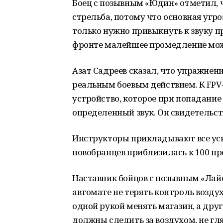
Боец с позывным «Юдин» отметил, 
стрельба, потому что основная угр
только нужно привыкнуть к звуку пр
фронте малейшее промедление може
Азат Садреев сказал, что упражне
реальным боевым действием. К FPV
устройство, которое при попадание
определенный звук. Он свидетельст
Инструкторы прикладывают все уси
новобранцев приблизилась к 100 пр
Наставник бойцов с позывным «Лайф
автомате не терять контроль возду
одной рукой менять магазин, а друг
должны следить за воздухом, не гля