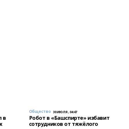
Общество
30 ИЮЛЯ , 04:47
 в
Робот в «Башспирте» избавит
х
сотрудников от тяжёлого