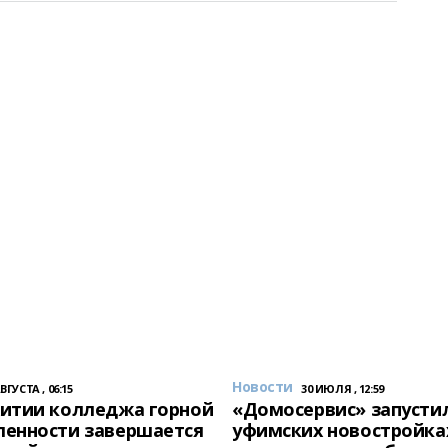
Новости
АВГУСТА , 06:15
30 ИЮЛЯ , 12:59
итии колледжа горной
«Домосервис» запустил
енности завершается
уфимских новостройка