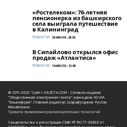
«Ростелеком»: 76-летняя
пенсионерка из башкирского
села выиграла путешествие
в Калининград
Новости
28 ИЮЛЯ , 05:53
В Сипайлово открылся офис
продаж «Атлантиса»
Новости
14 ИЮЛЯ , 12:40
© 2011-2026 "Сайт I-GAZETA.COM - Сетевое издание
"Общественная электронная газета" учреждена АО ИА
"Башинформ". Главный редактор: Шарафутдинов Руслан
Михайлович.
Правила применения рекомендательных технологий
Свидетельство о регистрации СМИ № ФС77-50803 от