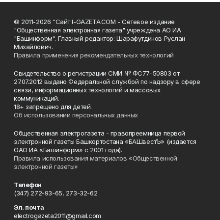
© 2011-2026 "Сайт I-GAZETA.COM - Сетевое издание
"Общественная электронная газета" учреждена АО ИА
"Башинформ". Главный редактор: Шарафутдинов Руслан
Михайлович.
Правила применения рекомендательных технологий
Свидетельство о регистрации СМИ № ФС77-50803 от
27.07.2012 выдано Федеральной службой по надзору в сфере
связи, информационных технологий и массовых
коммуникаций.
18+ запрещено для детей.
Об использовании персональных данных
Общественная электрогазета - правопреемница первой
электронной газеты Башкортостана «БАШвестЪ» (издается
ОАО ИА «Башинформ» с 2001 года).
Правила использования материалов «Общественной
электронной газеты»
Телефон
(347) 272-93-65, 273-32-62
Эл. почта
electrogazeta2011@gmail.com