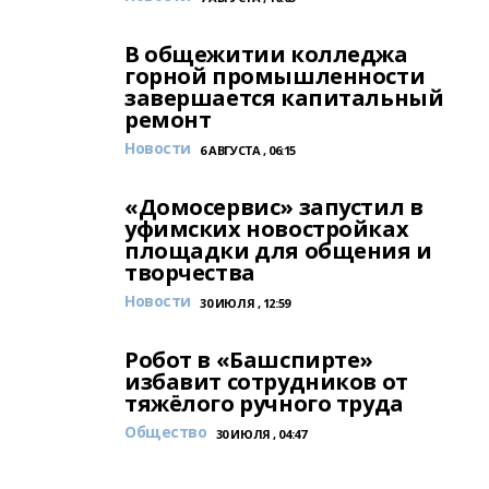
В общежитии колледжа
горной промышленности
завершается капитальный
ремонт
Новости
6 АВГУСТА , 06:15
«Домосервис» запустил в
уфимских новостройках
площадки для общения и
творчества
Новости
30 ИЮЛЯ , 12:59
Робот в «Башспирте»
избавит сотрудников от
тяжёлого ручного труда
Общество
30 ИЮЛЯ , 04:47