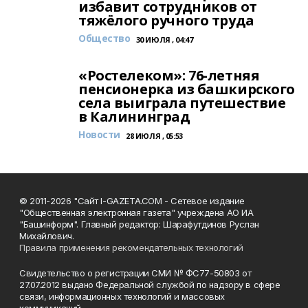
избавит сотрудников от
тяжёлого ручного труда
Общество
30 ИЮЛЯ , 04:47
«Ростелеком»: 76-летняя
пенсионерка из башкирского
села выиграла путешествие
в Калининград
Новости
28 ИЮЛЯ , 05:53
© 2011-2026 "Сайт I-GAZETA.COM - Сетевое издание
"Общественная электронная газета" учреждена АО ИА
"Башинформ". Главный редактор: Шарафутдинов Руслан
Михайлович.
Правила применения рекомендательных технологий
Свидетельство о регистрации СМИ № ФС77-50803 от
27.07.2012 выдано Федеральной службой по надзору в сфере
связи, информационных технологий и массовых