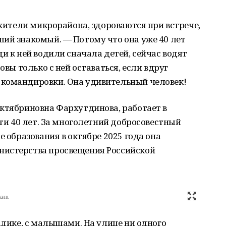
 жители микрорайона, здороваются при встрече,
ший знакомый. — Потому что она уже 40 лет
и к ней водили сначала детей, сейчас водят
овы только с ней оставаться, если вдруг
командировки. Она удивительный человек!
Октябриновна Фархутдинова, работает в
чти 40 лет. За многолетний добросовестный
е образования в октябре 2025 года она
нистерства просвещения Российской
хив.
адике, с малышами. На улице ни одного