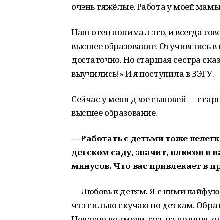
очень тяжёлые. Работа у моей мамы
Наш отец понимал это, и всегда гов
высшее образование. Отучившись в к
достаточно. Но старшая сестра сказ
выучились!» И я поступила в ВЭГУ.
Сейчас у меня двое сыновей — стар
высшее образование.
— Работать с детьми тоже нелегко
детском саду, значит, плюсов в 
минусов. Что вас привлекает в п
— Любовь к детям. Я с ними кайфую
что сильно скучаю по деткам. Обрат
Недавно подменилась на полдня, он