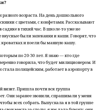
ки?
 разного возраста. На день дошкольного
кники с цветами, с конфетами. Рассказывают
в садике в тихий час. В школе-то уже не
вкусные были запеканки и каши. Говорят, что
х кроватках и поели бы манную кашу.
оторым по 20-30 лет. Я знаю — кто где
уверенно говорила, что будет милиционером. И
 стала полицейским, работает в аэропорту в
й визит. Пришла почти вся группа
ет. Они заранее звонили, спрашивали у меня
тобы всех собрать. Выпускала я в той группе
на свои места за столы, я им дала бумагу, они