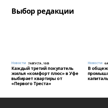
Выбор редакции
Новости
Новости
7 АВГУСТА , 10:05
6 
Каждый третий покупатель
В общеж
жилья «комфорт плюс» в Уфе
промышл
выбирает квартиры от
капитал
«Первого Треста»