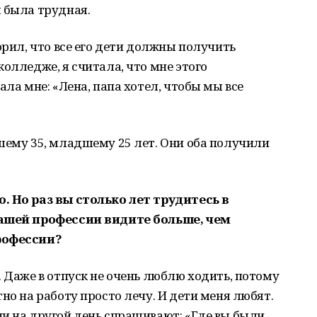
 была трудная.
орил, что все его дети должны получить
олледже, я считала, что мне этого
ала мне: «Лена, папа хотел, чтобы мы все
шему 35, младшему 25 лет. Они оба получили
. Но раз вы столько лет трудитесь в
вашей профессии видите больше, чем
рофессии?
. Даже в отпуск не очень люблю ходить, потому
но на работу просто лечу. И дети меня любят.
и на другой день спрашивают: «Где вы были