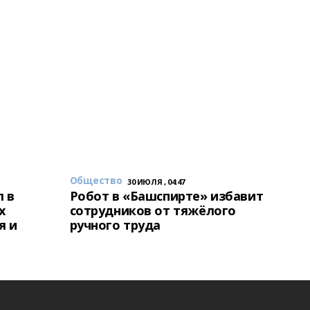
Общество
30 ИЮЛЯ , 04:47
 в
Робот в «Башспирте» избавит
х
сотрудников от тяжёлого
я и
ручного труда