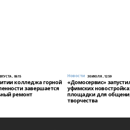
Новости
АВГУСТА , 06:15
30 ИЮЛЯ , 12:59
итии колледжа горной
«Домосервис» запустил
енности завершается
уфимских новостройка
ьный ремонт
площадки для общени
творчества