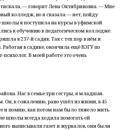
 тискала, — говорит Лена Октябриновна. — Мне
вый колледж, но я сказала — нет, пойду
е школы я поступила на курсы в уфимской
лись к обучению в педагогическом колледже.
ришла в 237-й садик. Так с тех пор в нём и
. Работая в садике, окончила ещё ВЭГУ по
психолог. В моей работе это очень
района. Нас в семье три сестры, я младшая.
 Он, к сожалению, рано ушёл из жизни, в 45
се и помню, как потом нам было тяжело жить.
ле школы всегда ходила помогать ей
много выписывали газет и журналов, они были