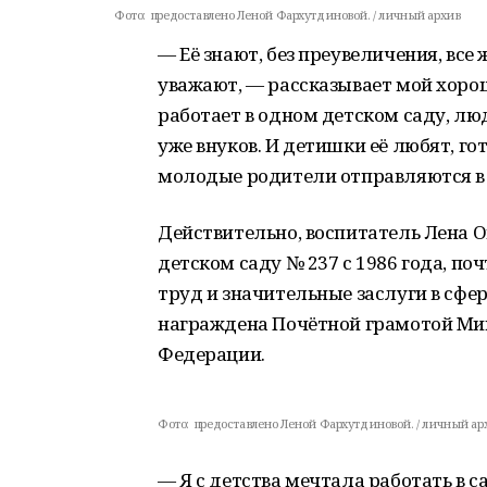
Фото:
предоставлено Леной Фархутдиновой. / личный архив
— Её знают, без преувеличения, все
уважают, — рассказывает мой хоро
работает в одном детском саду, люд
уже внуков. И детишки её любят, гот
молодые родители отправляются в 
Действительно, воспитатель Лена 
детском саду № 237 с 1986 года, по
труд и значительные заслуги в сфер
награждена Почётной грамотой Ми
Федерации.
Фото:
предоставлено Леной Фархутдиновой. / личный ар
— Я с детства мечтала работать в с