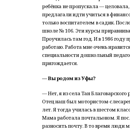
ребёнка не пропускала — целовала,
предлагали идти учиться в финансо
только воспитателем в садик. Посл
школе № 106. Эти курсы приравнива
Проучилась там год. И в 1986 году п
работаю. Работа мне очень нравится
специальности дошкольный педагог-
пригождается.
— Вы родом из Уфы?
— Нет, я из села Тан Благоварского 
Отец наш был мотористом-слесарем.
лет. Я тогда училась в шестом клас
Мама работала почтальоном. Я пос
разносить почту. В то время люди 