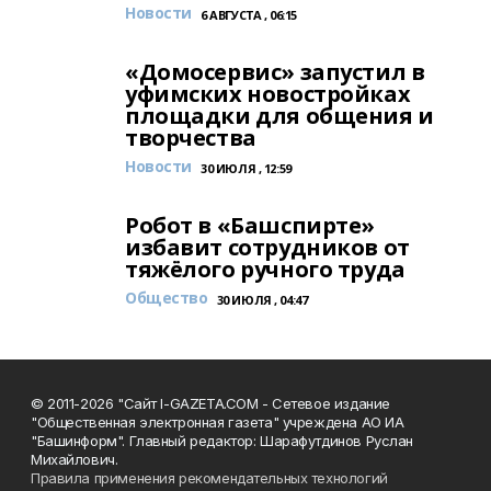
Новости
6 АВГУСТА , 06:15
«Домосервис» запустил в
уфимских новостройках
площадки для общения и
творчества
Новости
30 ИЮЛЯ , 12:59
Робот в «Башспирте»
избавит сотрудников от
тяжёлого ручного труда
Общество
30 ИЮЛЯ , 04:47
© 2011-2026 "Сайт I-GAZETA.COM - Сетевое издание
"Общественная электронная газета" учреждена АО ИА
"Башинформ". Главный редактор: Шарафутдинов Руслан
Михайлович.
Правила применения рекомендательных технологий