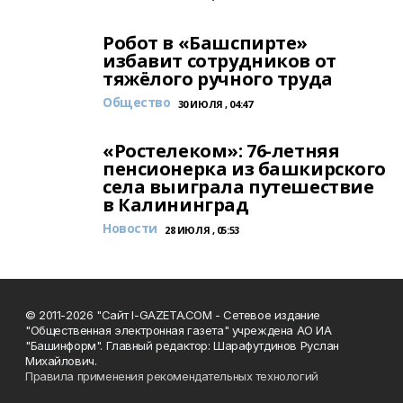
Робот в «Башспирте»
избавит сотрудников от
тяжёлого ручного труда
Общество
30 ИЮЛЯ , 04:47
«Ростелеком»: 76-летняя
пенсионерка из башкирского
села выиграла путешествие
в Калининград
Новости
28 ИЮЛЯ , 05:53
© 2011-2026 "Сайт I-GAZETA.COM - Сетевое издание
"Общественная электронная газета" учреждена АО ИА
"Башинформ". Главный редактор: Шарафутдинов Руслан
Михайлович.
Правила применения рекомендательных технологий