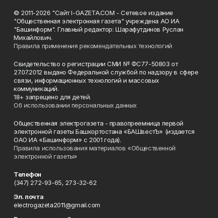
© 2011-2026 "Сайт I-GAZETA.COM - Сетевое издание
"Общественная электронная газета" учреждена АО ИА
"Башинформ". Главный редактор: Шарафутдинов Руслан
Михайлович.
Правила применения рекомендательных технологий
Свидетельство о регистрации СМИ № ФС77-50803 от
27.07.2012 выдано Федеральной службой по надзору в сфере
связи, информационных технологий и массовых
коммуникаций.
18+ запрещено для детей.
Об использовании персональных данных
Общественная электрогазета - правопреемница первой
электронной газеты Башкортостана «БАШвестЪ» (издается
ОАО ИА «Башинформ» с 2001 года).
Правила использования материалов «Общественной
электронной газеты»
Телефон
(347) 272-93-65, 273-32-62
Эл. почта
electrogazeta2011@gmail.com