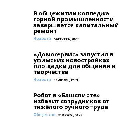
В общежитии колледжа
горной промышленности
завершается капитальный
ремонт
Новости
6 АВГУСТА , 06:15
«Домосервис» запустил в
уфимских новостройках
площадки для общения и
творчества
Новости
30 ИЮЛЯ , 12:59
Робот в «Башспирте»
избавит сотрудников от
тяжёлого ручного труда
Общество
30 ИЮЛЯ , 04:47