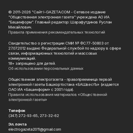
© 2011-2026 "Сайт I-GAZETA.COM - Сетевое издание
"Общественная электронная газета" учреждена АО ИА
"Башинформ". Главный редактор: Шарафутдинов Руслан
Михайлович.
Правила применения рекомендательных технологий
Свидетельство о регистрации СМИ № ФС77-50803 от
27.07.2012 выдано Федеральной службой по надзору в сфере
связи, информационных технологий и массовых
коммуникаций.
18+ запрещено для детей.
Об использовании персональных данных
Общественная электрогазета - правопреемница первой
электронной газеты Башкортостана «БАШвестЪ» (издается
ОАО ИА «Башинформ» с 2001 года).
Правила использования материалов «Общественной
электронной газеты»
Телефон
(347) 272-93-65, 273-32-62
Эл. почта
electrogazeta2011@gmail.com