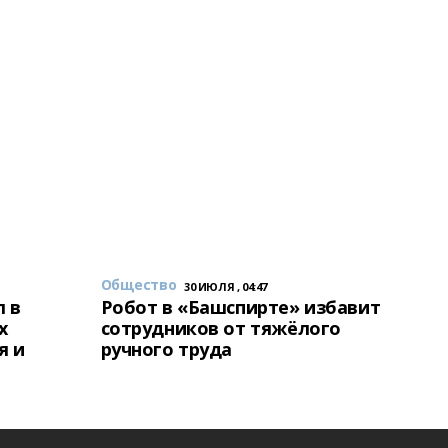
Общество
30 ИЮЛЯ , 04:47
 в
Робот в «Башспирте» избавит
х
сотрудников от тяжёлого
я и
ручного труда