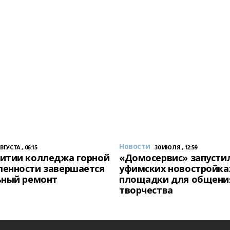
Новости
АВГУСТА , 06:15
30 ИЮЛЯ , 12:59
итии колледжа горной
«Домосервис» запустил
енности завершается
уфимских новостройка
ьный ремонт
площадки для общени
творчества