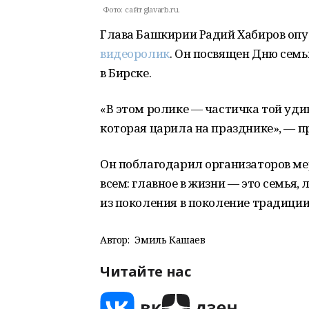
Фото:
сайт glavarb.ru.
Глава Башкирии Радий Хабиров опу
видеоролик
. Он посвящен Дню семь
в Бирске.
«В этом ролике — частичка той уди
которая царила на празднике», — 
Он поблагодарил организаторов ме
всем: главное в жизни — это семья
из поколения в поколение традиции
Автор:
Эмиль Кашаев
Читайте нас