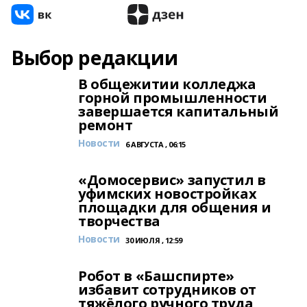
Выбор редакции
В общежитии колледжа
горной промышленности
завершается капитальный
ремонт
Новости
6 АВГУСТА , 06:15
«Домосервис» запустил в
уфимских новостройках
площадки для общения и
творчества
Новости
30 ИЮЛЯ , 12:59
Робот в «Башспирте»
избавит сотрудников от
тяжёлого ручного труда