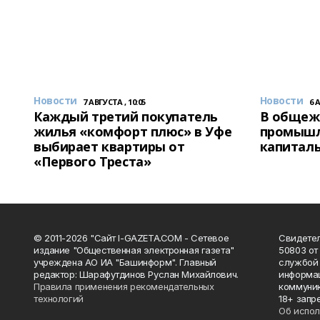
Новости
Новости
7 АВГУСТА , 10:05
6 
Каждый третий покупатель
В общеж
жилья «комфорт плюс» в Уфе
промышл
выбирает квартиры от
капитал
«Первого Треста»
© 2011-2026 "Сайт I-GAZETA.COM - Сетевое
Свидете
издание "Общественная электронная газета"
50803 от
учреждена АО ИА "Башинформ". Главный
службой 
редактор: Шарафутдинов Руслан Михайлович.
информац
Правила применения рекомендательных
коммуник
технологий
18+ запр
Об испол