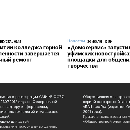
Новости
АВГУСТА , 06:15
30 ИЮЛЯ , 12:59
итии колледжа горной
«Домосервис» запустил
енности завершается
уфимских новостройка
ьный ремонт
площадки для общени
творчества
льство о регистрации СМИ № ФС77-
Общественная электрогаз
 27.07.2012 выдано Федеральной
первой электронной газе
по надзору в сфере связи,
«БАШвестЪ» (издается О
ионных технологий и массовых
2001 года).
аций.
Правила использования 
ещено для детей.
«Общественной электрон
ьзовании персональных данных