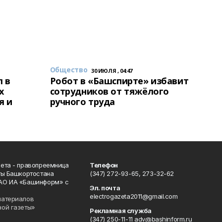
Общество
30 ИЮЛЯ , 04:47
 в
Робот в «Башспирте» избавит
х
сотрудников от тяжёлого
я и
ручного труда
ета - правопреемница
Телефон
ты Башкортостана
(347) 272-93-65, 273-32-62
АО ИА «Башинформ» с
Эл. почта
electrogazeta2011@gmail.com
материалов
ной газеты»
Рекламная служба
(347) 250-11-11 adv@bashinform.ru