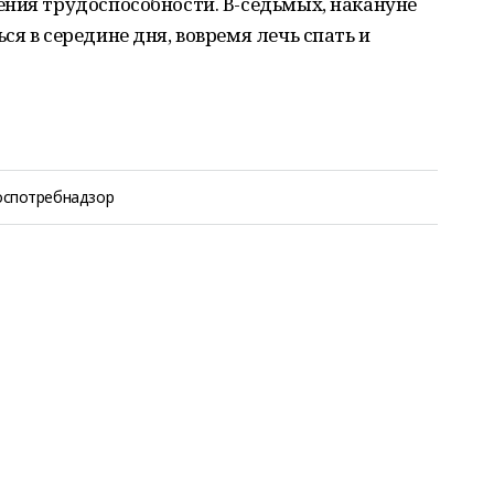
ения трудоспособности. В-седьмых, накануне
я в середине дня, вовремя лечь спать и
оспотребнадзор