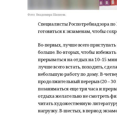
Фото:
Владимира Шакиева.
Специалисты Роспотребнадзора по 
готовиться к экзаменам, чтобы сох
Во-первых, лучше всего приступать 
больше. Во-вторых, чтобы избежат
прерываться на отдых на 10–15 мин
лучше всего встать, походить, сде
небольшую работу по дому. В-четвер
продолжительный перерыв (20 – 30 
позаниматься еще три часа и прерва
отдыха желательно не смотреть фил
читать художественную литературу
нагрузку. В-шестых, в период экзам