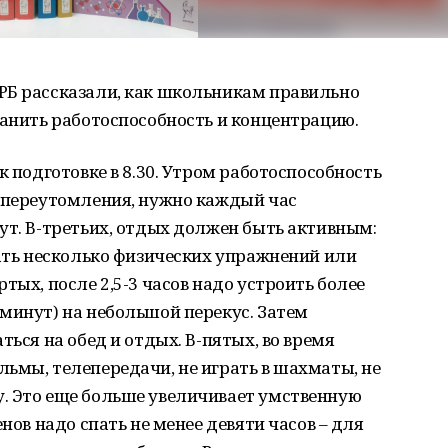
РБ рассказали, как школьникам правильно
ранить работоспособность и концентрацию.
к подготовке в 8.30. Утром работоспособность
ь переутомления, нужно каждый час
ут. В-третьих, отдых должен быть активным:
лать несколько физических упражнений или
тых, после 2,5-3 часов надо устроить более
минут) на небольшой перекус. Затем
ться на обед и отдых. В-пятых, во время
ьмы, телепередачи, не играть в шахматы, не
. Это еще больше увеличивает умственную
енов надо спать не менее девяти часов – для