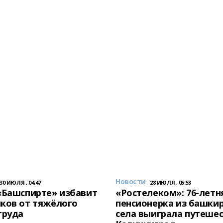
Новости
30 ИЮЛЯ , 04:47
28 ИЮЛЯ , 05:53
«Башспирте» избавит
«Ростелеком»: 76-летн
ков от тяжёлого
пенсионерка из башки
труда
села выиграла путешес