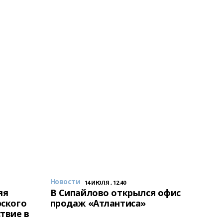
Новости
14 ИЮЛЯ , 12:40
яя
В Сипайлово открылся офис
рского
продаж «Атлантиса»
твие в