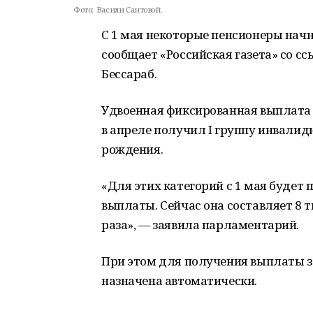
Фото:
Васили Саитовой.
С 1 мая некоторые пенсионеры начн
сообщает «Российская газета» со с
Бессараб.
Удвоенная фиксированная выплата 
в апреле получил I группу инвалид
рождения.
«Для этих категорий с 1 мая будет
выплаты. Сейчас она составляет 8 т
раза», — заявила парламентарий.
При этом для получения выплаты за
назначена автоматически.