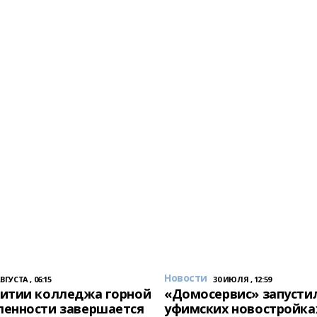
Новости
АВГУСТА , 06:15
30 ИЮЛЯ , 12:59
итии колледжа горной
«Домосервис» запустил
енности завершается
уфимских новостройка