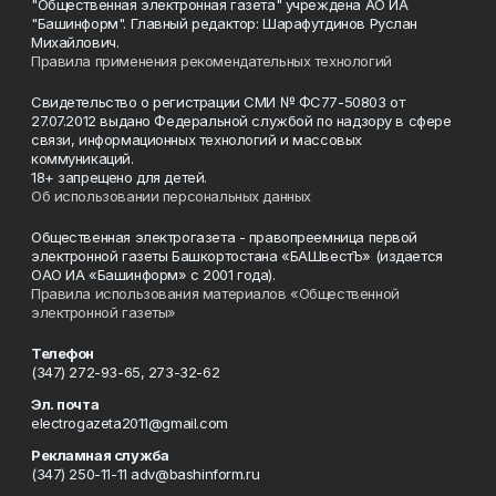
"Общественная электронная газета" учреждена АО ИА
"Башинформ". Главный редактор: Шарафутдинов Руслан
Михайлович.
Правила применения рекомендательных технологий
Свидетельство о регистрации СМИ № ФС77-50803 от
27.07.2012 выдано Федеральной службой по надзору в сфере
связи, информационных технологий и массовых
коммуникаций.
18+ запрещено для детей.
Об использовании персональных данных
Общественная электрогазета - правопреемница первой
электронной газеты Башкортостана «БАШвестЪ» (издается
ОАО ИА «Башинформ» с 2001 года).
Правила использования материалов «Общественной
электронной газеты»
Телефон
(347) 272-93-65, 273-32-62
Эл. почта
electrogazeta2011@gmail.com
Рекламная служба
(347) 250-11-11 adv@bashinform.ru