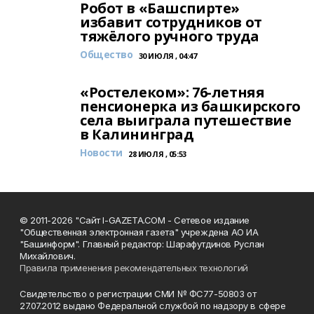
Робот в «Башспирте»
избавит сотрудников от
тяжёлого ручного труда
Общество
30 ИЮЛЯ , 04:47
«Ростелеком»: 76-летняя
пенсионерка из башкирского
села выиграла путешествие
в Калининград
Новости
28 ИЮЛЯ , 05:53
© 2011-2026 "Сайт I-GAZETA.COM - Сетевое издание
"Общественная электронная газета" учреждена АО ИА
"Башинформ". Главный редактор: Шарафутдинов Руслан
Михайлович.
Правила применения рекомендательных технологий
Свидетельство о регистрации СМИ № ФС77-50803 от
27.07.2012 выдано Федеральной службой по надзору в сфере