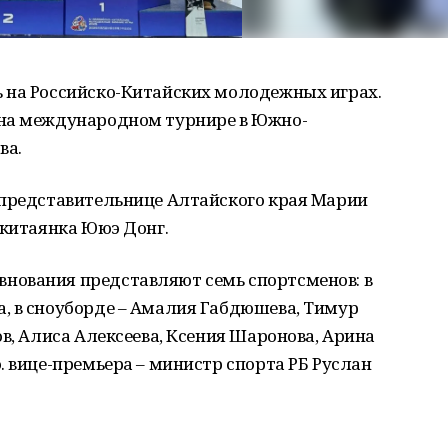
 на Российско-Китайских молодежных играх.
 на международном турнире в Южно-
ва.
 представительнице Алтайского края Марии
 китаянка Ююэ Донг.
нования представляют семь спортсменов: в
, в сноуборде – Амалия Габдюшева, Тимур
ов, Алиса Алексеева, Ксения Шаронова, Арина
. вице-премьера – министр спорта РБ Руслан