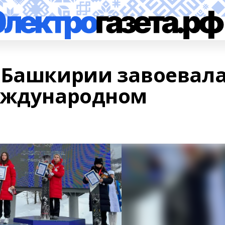
 Башкирии завоевал
еждународном