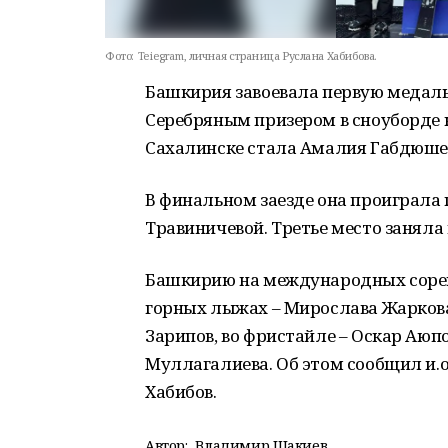
Фото:
Teiegram, личная страница Руслана Хабибова.
Башкирия завоевала первую медаль
Серебряным призером в сноуборде
Сахалинске стала Амалия Габдюше
В финальном заезде она проиграла
Травиничевой. Третье место заняла
Башкирию на международных сорев
горных лыжах – Мирослава Жаркова
Зарипов, во фристайле – Оскар Аюп
Муллагалиева. Об этом сообщил и.о
Хабибов.
Автор:
Владимир Шакиев