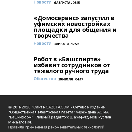
Новости
6 АВГУСТА , 06:15
«Домосервис» запустил в
уфимских новостройках
площадки для общения и
творчества
Новости
30 ИЮЛЯ , 12:59
Робот в «Башспирте»
избавит сотрудников от
тяжёлого ручного труда
Общество
30 ИЮЛЯ , 04:47
© 2011-2026 "Сайт I-GAZETA.COM - Сетевое издание
"Общественная электронная газета" учреждена АО ИА
"Башинформ". Главный редактор: Шарафутдинов Руслан
Михайлович.
Правила применения рекомендательных технологий