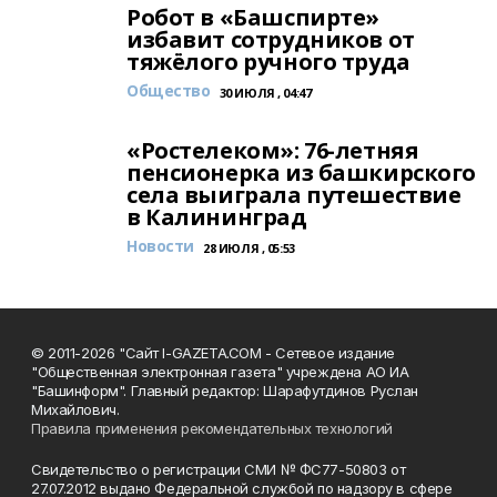
Робот в «Башспирте»
избавит сотрудников от
тяжёлого ручного труда
Общество
30 ИЮЛЯ , 04:47
«Ростелеком»: 76-летняя
пенсионерка из башкирского
села выиграла путешествие
в Калининград
Новости
28 ИЮЛЯ , 05:53
© 2011-2026 "Сайт I-GAZETA.COM - Сетевое издание
"Общественная электронная газета" учреждена АО ИА
"Башинформ". Главный редактор: Шарафутдинов Руслан
Михайлович.
Правила применения рекомендательных технологий
Свидетельство о регистрации СМИ № ФС77-50803 от
27.07.2012 выдано Федеральной службой по надзору в сфере