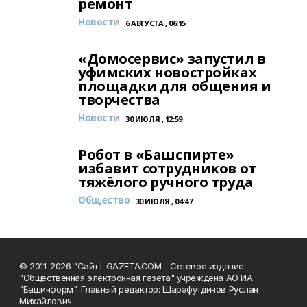
ремонт
Новости
6 АВГУСТА , 06:15
«Домосервис» запустил в
уфимских новостройках
площадки для общения и
творчества
Новости
30 ИЮЛЯ , 12:59
Робот в «Башспирте»
избавит сотрудников от
тяжёлого ручного труда
Общество
30 ИЮЛЯ , 04:47
© 2011-2026 "Сайт I-GAZETA.COM - Сетевое издание
"Общественная электронная газета" учреждена АО ИА
"Башинформ". Главный редактор: Шарафутдинов Руслан
Михайлович.