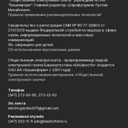
"Общественная электронная газета" учреждена АО ИА
"Башинформ". Главный редактор: Шарафутдинов Руслан
Михайлович.
Правила применения рекомендательных технологий
Свидетельство о регистрации СМИ № ФС77-50803 от
27.07.2012 выдано Федеральной службой по надзору в сфере
связи, информационных технологий и массовых
коммуникаций.
18+ запрещено для детей.
Об использовании персональных данных
Общественная электрогазета - правопреемница первой
электронной газеты Башкортостана «БАШвестЪ» (издается
ОАО ИА «Башинформ» с 2001 года).
Правила использования материалов «Общественной
электронной газеты»
Телефон
(347) 272-93-65, 273-32-62
Эл. почта
electrogazeta2011@gmail.com
Рекламная служба
(347) 250-11-11 adv@bashinform.ru