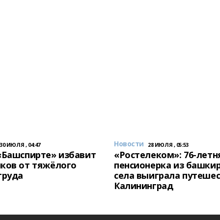
Новости
30 ИЮЛЯ , 04:47
28 ИЮЛЯ , 05:53
«Башспирте» избавит
«Ростелеком»: 76-летн
ков от тяжёлого
пенсионерка из башки
труда
села выиграла путешес
Калининград