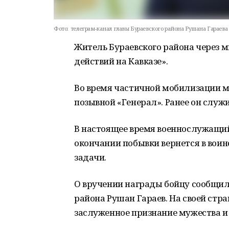
Фото:
телеграм-канал главы Бураевского района Рушана Гараева
Житель Бураевского района через 
действий на Кавказе».
Во время частичной мобилизации м
позывной «Генерал». Ранее он служи
В настоящее время военнослужащий
окончании побывки вернется в вои
задачи.
О вручении награды бойцу сообщил
района Рушан Гараев. На своей стра
заслуженное признание мужества и