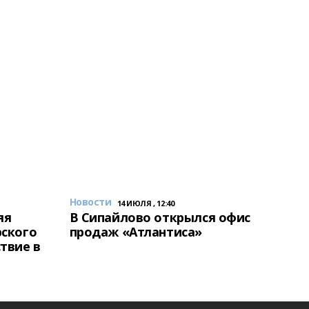
Новости
14 ИЮЛЯ , 12:40
яя
В Сипайлово открылся офис
рского
продаж «Атлантиса»
твие в