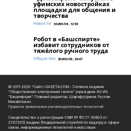
уфимских новостройках
площадки для общения и
творчества
Новости
30 ИЮЛЯ , 12:59
Робот в «Башспирте»
избавит сотрудников от
тяжёлого ручного труда
Общество
30 ИЮЛЯ , 04:47
© 2011-2026 "Сайт I-GAZETA.COM - Сетевое издание
"Общественная электронная газета" учреждена АО ИА
"Башинформ". Главный редактор: Шарафутдинов Руслан
Михайлович.
Правила применения рекомендательных технологий
Свидетельство о регистрации СМИ № ФС77-50803 от
27.07.2012 выдано Федеральной службой по надзору в сфере
связи, информационных технологий и массовых