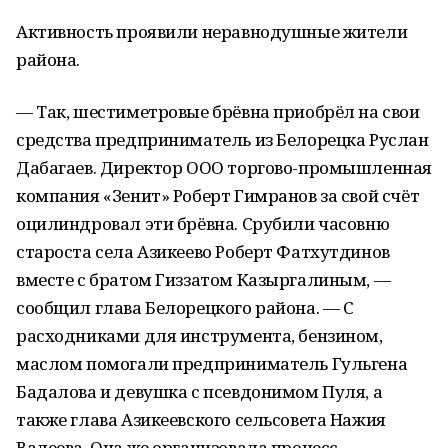
Активность проявили неравнодушные жители
района.
— Так, шестиметровые брёвна приобрёл на свои
средства предприниматель из Белорецка Руслан
Дабагаев. Директор ООО торгово-промышленная
компания «Зенит» Роберт Гимранов за свой счёт
оцилиндровал эти брёвна. Срубили часовню
староста села Азикеево Роберт Фатхутдинов
вместе с братом Гиззатом Казыргалиным, —
сообщил глава Белорецкого района. — С
расходниками для инструмента, бензином,
маслом помогали предприниматель Гульгена
Бадалова и девушка с псевдонимом Пуля, а
также глава Азикеевского сельсовета Нажия
Валеева. Она же организовала процесс,