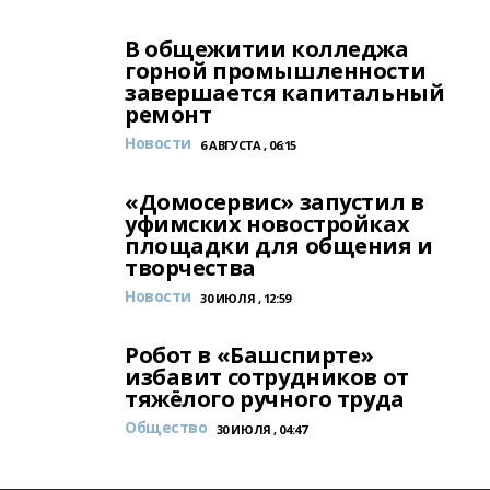
В общежитии колледжа
горной промышленности
завершается капитальный
ремонт
Новости
6 АВГУСТА , 06:15
«Домосервис» запустил в
уфимских новостройках
площадки для общения и
творчества
Новости
30 ИЮЛЯ , 12:59
Робот в «Башспирте»
избавит сотрудников от
тяжёлого ручного труда
Общество
30 ИЮЛЯ , 04:47