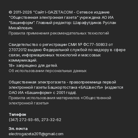
© 2011-2026 "Сайт I-GAZETA.COM - Сетевое издание
"Общественная электронная газета" учреждена АО ИА
"Башинформ". Главный редактор: Шарафутдинов Руслан
Михайлович.
Правила применения рекомендательных технологий
Свидетельство о регистрации СМИ № ФС77-50803 от
27.07.2012 выдано Федеральной службой по надзору в сфере
связи, информационных технологий и массовых
коммуникаций.
18+ запрещено для детей.
Об использовании персональных данных
Общественная электрогазета - правопреемница первой
электронной газеты Башкортостана «БАШвестЪ» (издается
ОАО ИА «Башинформ» с 2001 года).
Правила использования материалов «Общественной
электронной газеты»
Телефон
(347) 272-93-65, 273-32-62
Эл. почта
electrogazeta2011@gmail.com