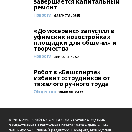
завершается капитальный
ремонт
Новости
6 АВГУСТА , 06:15
«Домосервис» запустил в
уфимских новостройках
площадки для общения и
творчества
Новости
30 ИЮЛЯ , 12:59
Робот в «Башспирте»
избавит сотрудников от
тяжёлого ручного труда
Общество
30 ИЮЛЯ , 04:47
© 2011-2026 "Сайт I-GAZETA.COM - Сетевое издание
"Общественная электронная газета" учреждена АО ИА
"Башинформ". Главный редактор: Шарафутдинов Руслан