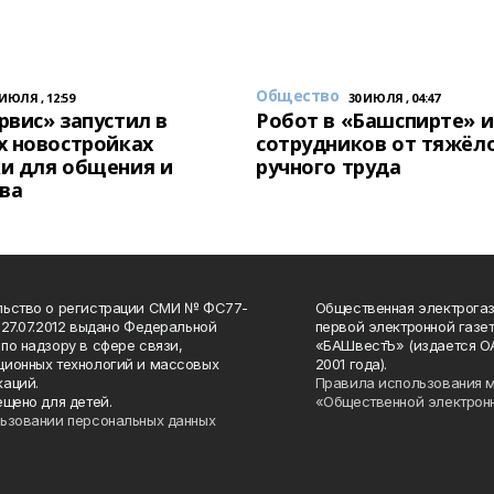
Общество
 ИЮЛЯ , 12:59
30 ИЮЛЯ , 04:47
вис» запустил в
Робот в «Башспирте» 
х новостройках
сотрудников от тяжёл
и для общения и
ручного труда
ва
льство о регистрации СМИ № ФС77-
Общественная электрогаз
 27.07.2012 выдано Федеральной
первой электронной газе
по надзору в сфере связи,
«БАШвестЪ» (издается О
ионных технологий и массовых
2001 года).
аций.
Правила использования 
ещено для детей.
«Общественной электрон
ьзовании персональных данных