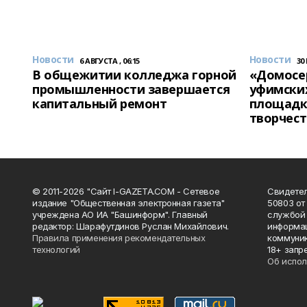
Новости
Новости
6 АВГУСТА , 06:15
30
В общежитии колледжа горной
«Домосер
промышленности завершается
уфимски
капитальный ремонт
площадк
творчест
© 2011-2026 "Сайт I-GAZETA.COM - Сетевое
Свидете
издание "Общественная электронная газета"
50803 от
учреждена АО ИА "Башинформ". Главный
службой 
редактор: Шарафутдинов Руслан Михайлович.
информац
Правила применения рекомендательных
коммуник
технологий
18+ запр
Об испол