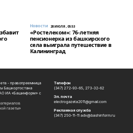
Новости
28 ИЮЛЯ , 05:53
избавит
«Ростелеком»: 76-летняя
ого
пенсионерка из башкирского
села выиграла путешествие в
Калининград
ета - правопреемница
Телефон
ты Башкортостана
(347) 272-93-65, 273-32-62
АО ИА «Башинформ» с
Эл. почта
electrogazeta2011@gmail.com
материалов
ной газеты»
Рекламная служба
(347) 250-11-11 adv@bashinform.ru