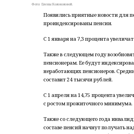
Фото:
Елены Колоколовой.
Появились приятные новости для пен
проиндексированы пенсии.
С 1 января на 7,3 процента увелич
Также в следующем году возобнов
пенсионерам. Ее будут индексироват
неработающих пенсионеров. Средни
составит 24 тысячи рублей.
С 1 апреля на 14,75 процента увели
с ростом прожиточного минимума.
Также со следующего года инвалиды
составе пенсий начнут получать на