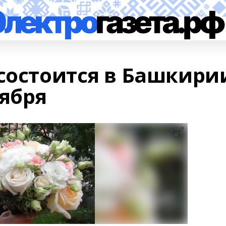
 состоится в Башкири
оября