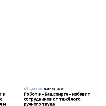
Общество
30 ИЮЛЯ , 04:47
 в
Робот в «Башспирте» избавит
х
сотрудников от тяжёлого
я и
ручного труда