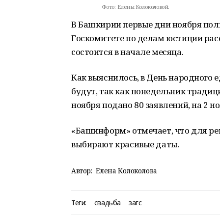
Фото:
Елены Колоколовой.
В Башкирии первые дни ноября пол
Госкомитете по делам юстиции ра
состоится в начале месяца.
Как выяснилось, в День народного е
будут, так как понедельник традиц
ноября подано 80 заявлений, на 2 но
«Башинформ» отмечает, что для р
выбирают красивые даты.
Автор:
Елена Колоколова
Теги:
свадьба
загс