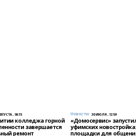
Новости
АВГУСТА , 06:15
30 ИЮЛЯ , 12:59
итии колледжа горной
«Домосервис» запустил
енности завершается
уфимских новостройка
ьный ремонт
площадки для общени