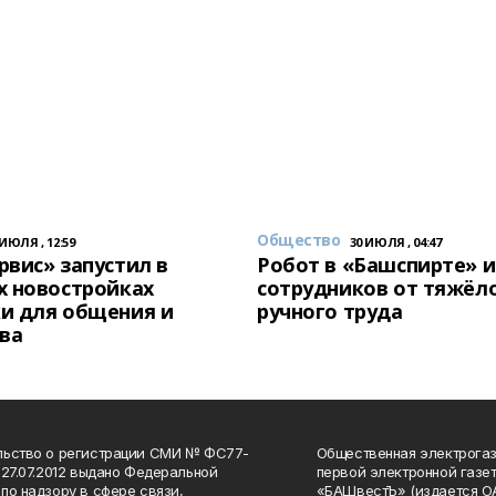
Общество
 ИЮЛЯ , 12:59
30 ИЮЛЯ , 04:47
вис» запустил в
Робот в «Башспирте» 
х новостройках
сотрудников от тяжёл
и для общения и
ручного труда
ва
льство о регистрации СМИ № ФС77-
Общественная электрогаз
 27.07.2012 выдано Федеральной
первой электронной газе
по надзору в сфере связи,
«БАШвестЪ» (издается О