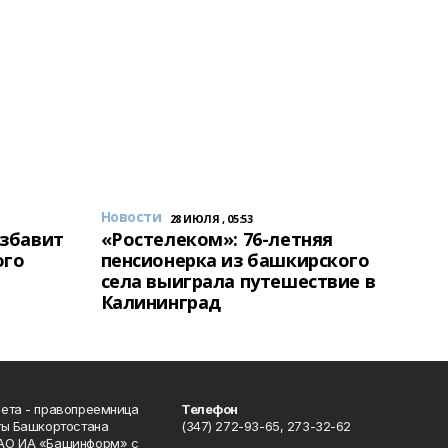
Новости
28 ИЮЛЯ , 05:53
избавит
«Ростелеком»: 76-летняя
ого
пенсионерка из башкирского
села выиграла путешествие в
Калининград
ета - правопреемница
Телефон
ты Башкортостана
(347) 272-93-65, 273-32-62
АО ИА «Башинформ» с