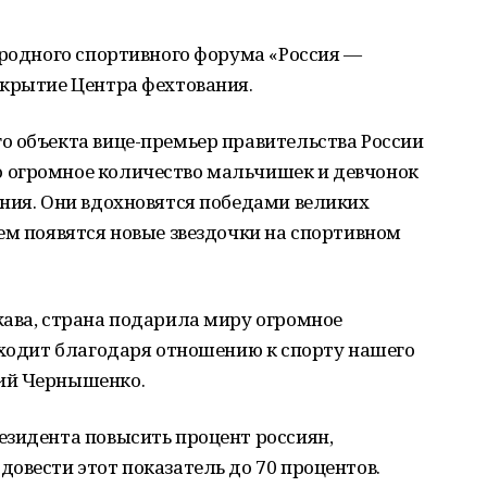
ародного спортивного форума «Россия —
ткрытие Центра фехтования.
о объекта вице-премьер правительства России
 огромное количество мальчишек и девчонок
ния. Они вдохновятся победами великих
ем появятся новые звездочки на спортивном
жава, страна подарила миру огромное
сходит благодаря отношению к спорту нашего
ий Чернышенко.
езидента повысить процент россиян,
овести этот показатель до 70 процентов.