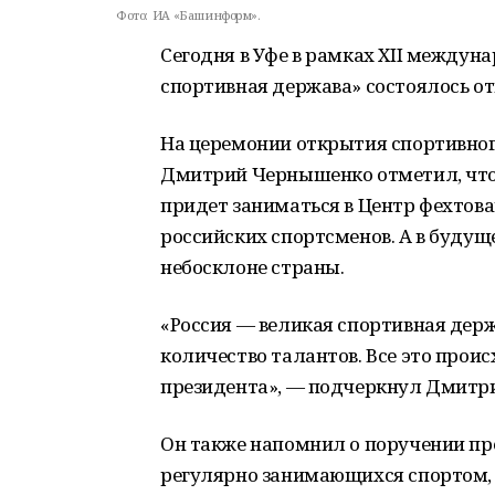
Фото:
ИА «Башинформ».
Сегодня в Уфе в рамках XII междун
спортивная держава» состоялось о
На церемонии открытия спортивног
Дмитрий Чернышенко отметил, что
придет заниматься в Центр фехтова
российских спортсменов. А в будущ
небосклоне страны.
«Россия — великая спортивная дер
количество талантов. Все это прои
президента», — подчеркнул Дмитр
Он также напомнил о поручении пр
регулярно занимающихся спортом, д