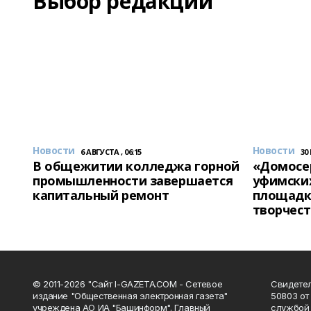
Выбор редакции
Новости
Новости
6 АВГУСТА , 06:15
30
В общежитии колледжа горной
«Домосер
промышленности завершается
уфимски
капитальный ремонт
площадк
творчест
© 2011-2026 "Сайт I-GAZETA.COM - Сетевое
Свидете
издание "Общественная электронная газета"
50803 от
учреждена АО ИА "Башинформ". Главный
службой 