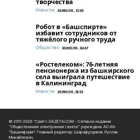
творчества
Новости
30 ИЮЛЯ , 12:59
Робот в «Башспирте»
избавит сотрудников от
тяжёлого ручного труда
Общество
30 ИЮЛЯ , 04:47
«Ростелеком»: 76-летняя
пенсионерка из башкирского
села выиграла путешествие
в Калининград
Новости
28 ИЮЛЯ , 05:53
© 2011-2026 "Сайт I-GAZETA.COM - Сетевое издание
"Общественная электронная газета" учреждена АО ИА
"Башинформ". Главный редактор: Шарафутдинов Руслан
Михайлович.