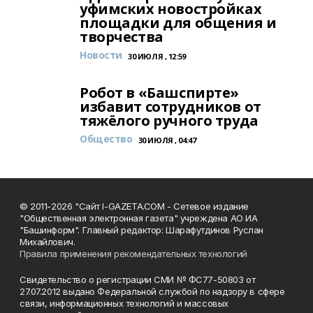
уфимских новостройках
площадки для общения и
творчества
Новости
30 ИЮЛЯ , 12:59
Робот в «Башспирте»
избавит сотрудников от
тяжёлого ручного труда
Общество
30 ИЮЛЯ , 04:47
© 2011-2026 "Сайт I-GAZETA.COM - Сетевое издание
"Общественная электронная газета" учреждена АО ИА
"Башинформ". Главный редактор: Шарафутдинов Руслан
Михайлович.
Правила применения рекомендательных технологий
Свидетельство о регистрации СМИ № ФС77-50803 от
27.07.2012 выдано Федеральной службой по надзору в сфере
связи, информационных технологий и массовых